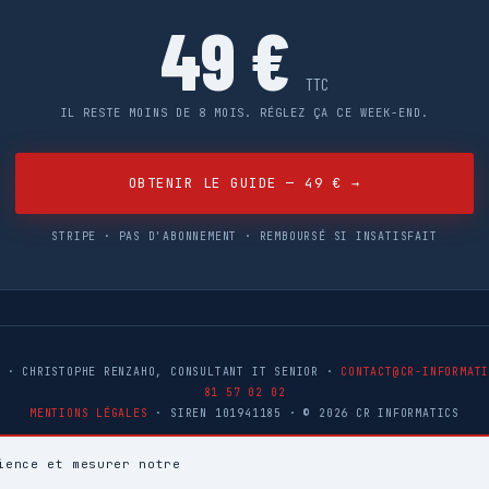
49 €
TTC
IL RESTE MOINS DE 8 MOIS. RÉGLEZ ÇA CE WEEK-END.
OBTENIR LE GUIDE — 49 € →
STRIPE · PAS D'ABONNEMENT · REMBOURSÉ SI INSATISFAIT
· CHRISTOPHE RENZAHO, CONSULTANT IT SENIOR ·
CONTACT@CR-INFORMAT
81 57 02 02
MENTIONS LÉGALES
· SIREN 101941185 · © 2026 CR INFORMATICS
ience et mesurer notre