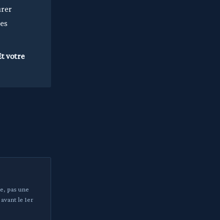
urer
des
Et votre
e, pas une
vant le 1er