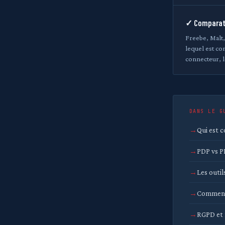
✓ Comparati
Freebe, Malt
lequel est co
connecteur, l
DANS LE G
Qui est 
PDP vs P
Les outil
Comment 
RGPD et f