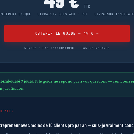
TTC
PAIEMENT UNIQUE · LIVRAISON SOUS 48H · PDF · LIVRAISON IMMÉDIAT
OBTENIR LE GUIDE — 49 € →
STRIPE · PAS D'ABONNEMENT · PAS DE RELANCE
u remboursé 7 jours.
Si le guide ne répond pas à vos questions — rembours
 justification.
QUENTES
repreneur avec moins de 10 clients pro par an — suis-je vraiment conc