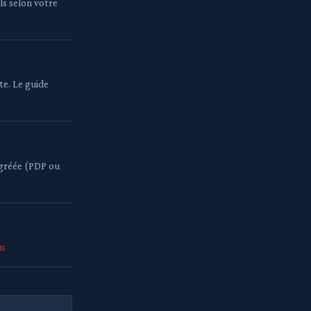
ls selon votre
te. Le guide
gréée (PDP ou
m