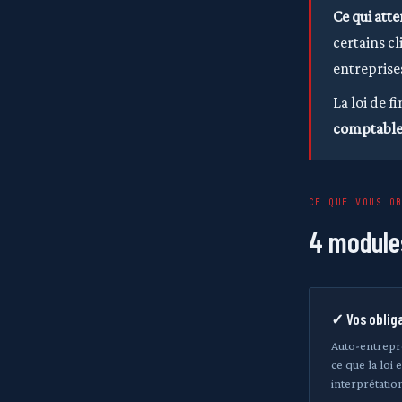
Ce qui atte
certains c
entreprises
La loi de f
comptable 
CE QUE VOUS O
4 module
✓ Vos oblig
Auto-entrep
ce que la loi 
interprétation