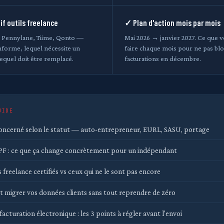
f outils freelance
✓ Plan d'action mois par mois
, Pennylane, Tiime, Qonto —
Mai 2026 → janvier 2027. Ce que 
nforme, lequel nécessite un
faire chaque mois pour ne pas bl
equel doit être remplacé.
facturations en décembre.
UIDE
concerné selon le statut — auto-entrepreneur, EURL, SASU, portage
PF : ce que ça change concrètement pour un indépendant
s freelance certifiés vs ceux qui ne le sont pas encore
migrer vos données clients sans tout reprendre de zéro
acturation électronique : les 3 points à régler avant l'envoi