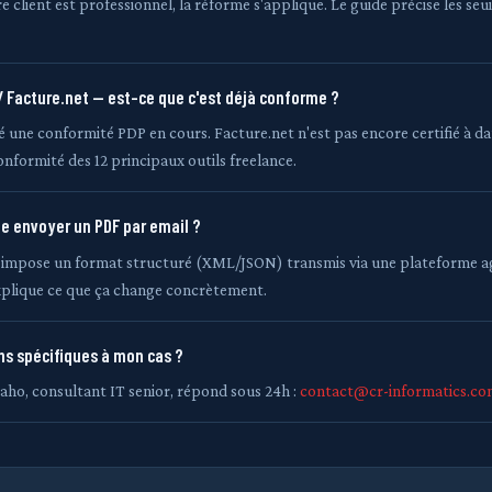
e client est professionnel, la réforme s'applique. Le guide précise les seui
 / Facture.net — est-ce que c'est déjà conforme ?
 une conformité PDP en cours. Facture.net n'est pas encore certifié à da
conformité des 12 principaux outils freelance.
te envoyer un PDF par email ?
 impose un format structuré (XML/JSON) transmis via une plateforme a
xplique ce que ça change concrètement.
ns spécifiques à mon cas ?
ho, consultant IT senior, répond sous 24h :
contact@cr-informatics.co